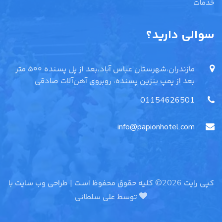
خدمات
سوالی دارید؟
مازندران،شهرستان عباس آباد،بعد از پل پسنده ۵۰۰ متر
بعد از پمپ بنزین پسنده، روبروی آهن‌آلات صادقی
01154626501
info@papionhotel.com
کپی رایت 2026© کلیه حقوق محفوظ است | طراحی وب سایت با
توسط
علی سلطانی