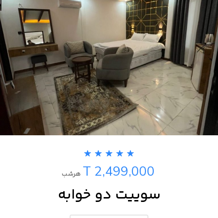
T 2,499,000
هرشب
سوییت دو خوابه