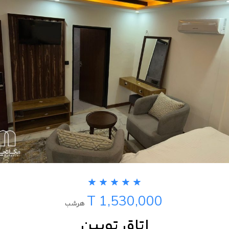
T 1,530,000
هرشب
اتاق تویین