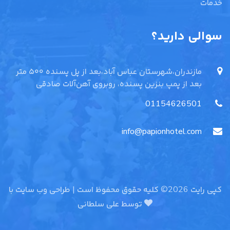
خدمات
سوالی دارید؟
مازندران،شهرستان عباس آباد،بعد از پل پسنده ۵۰۰ متر
بعد از پمپ بنزین پسنده، روبروی آهن‌آلات صادقی
01154626501
info@papionhotel.com
کپی رایت 2026© کلیه حقوق محفوظ است | طراحی وب سایت با
توسط
علی سلطانی