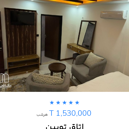
T 1,530,000
هرشب
اتاق تویین