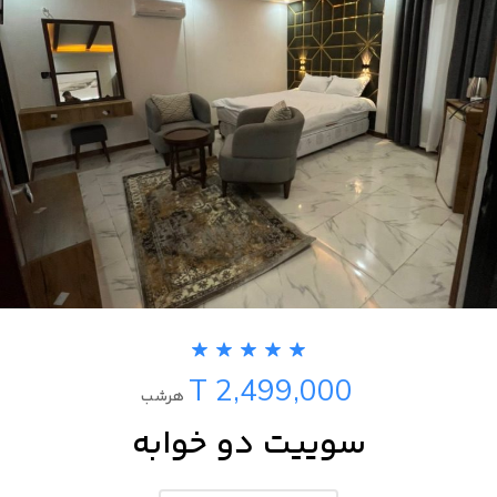
T 2,499,000
هرشب
سوییت دو خوابه