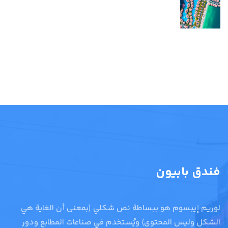
فندق بابيون
لوريم إيبسوم هو ببساطة نص شكلي (بمعنى أن الغاية هي
الشكل وليس المحتوى) ويُستخدم في صناعات المطابع ودور