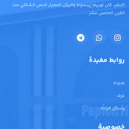
النشر. كان لوريم إيبسوم ولايزال المعيار للنص الشكلي منذ
القرن الخامس عشر ...
روابط مفيدة
مدونه
غرف
وسائل الراحه
خصوصية