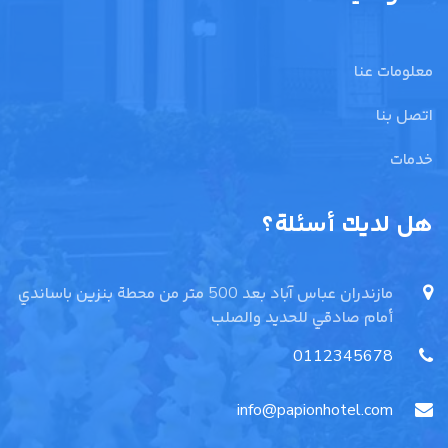
معلومات عنا
اتصل بنا
خدمات
هل لديك أسئلة؟
مازندران عباس آباد بعد 500 متر من محطة بنزين باساندي
أمام صادقي للحديد والصلب
0112345678
info@papionhotel.com