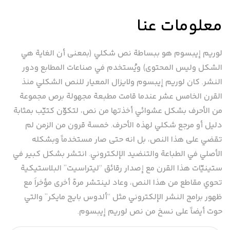
معلومات عنا
لوريم إيبسوم هو ببساطة نص شكلي (بمعنى أن الغاية هي
الشكل وليس المحتوى) ويُستخدم في صناعات المطابع ودور
النشر. كان لوريم إيبسوم ولايزال المعيار للنص الشكلي منذ
القرن الخامس عشر عندما قامت مطبعة مجهولة برص مجموعة
من الأحرف بشكل عشوائي أخذتها من نص، لتكوّن كتيّب بمثابة
دليل أو مرجع شكلي لهذه الأحرف. خمسة قرون من الزمن لم
تقضي على هذا النص، بل انه حتى صار مستخدماً وبشكله
الأصلي في الطباعة والتنضيد الإلكتروني. انتشر بشكل كبير في
ستينيّات هذا القرن مع إصدار رقائق “ليتراسيت” البلاستيكية
تحوي مقاطع من هذا النص، وعاد لينتشر مرة أخرى مؤخراَ مع
ظهور برامج النشر الإلكتروني مثل “ألدوس بايج مايكر” والتي
حوت أيضاً على نسخ من نص لوريم إيبسوم.